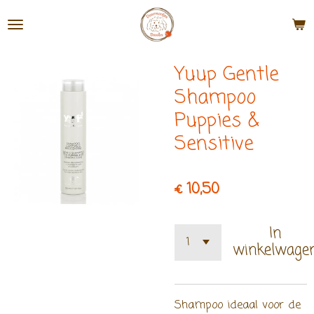
Ga
direct
naar
Yuup Gentle
de
hoofdinhoud
Shampoo
Puppies &
Sensitive
€ 10,50
In
winkelwage
Shampoo ideaal voor de